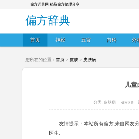
偏方词典网 精品偏方整理分享
偏方辞典
首页
神经
五官
内科
外
您所在的位置：
首页
>
皮肤
>
皮肤病
儿童
分类:
皮肤病
偏方词典
友情提示：本站所有偏方,来自网友分
医生.