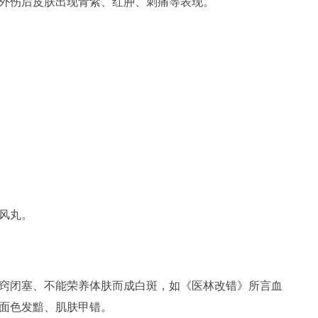
外伤后皮肤出现青紫、红肿、刺痛等表现。
风丸。
窍闭塞、不能荣养体肤而成白斑，如《医林改错》所言血
面色发黯、肌肤甲错。