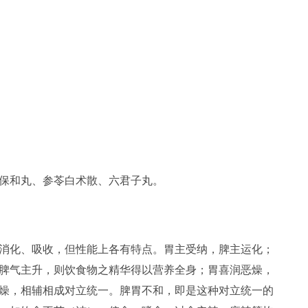
保和丸、参苓白术散、六君子丸。
消化、吸收，但性能上各有特点。胃主受纳，脾主运化；
脾气主升，则饮食物之精华得以营养全身；胃喜润恶燥，
燥，相辅相成对立统一。脾胃不和，即是这种对立统一的