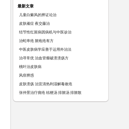
最新文章
儿童白癜风的辨证论治
皮肤顽症 夜交藤治
结节性红斑病因病机与中医诊治
治蛇串疮 脓疱疮有方
中医皮肤病学应善于运用外治法
治寻常疣 治血管瘤破溃溃疡方
桃叶治皮肤病
风痱辨惑
皮肤溃疡 治宜清热利湿解毒敛疮
张仲景治疗痈疮 桔梗汤 排脓汤 排脓散