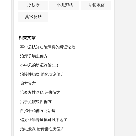
皮肤病
小儿湿疹
带状疱疹
其它皮肤
相关文章
卒中后认知功能障碍的辨证论治
治痱子螨虫偏方
小中风的辨证论治(二)
治慢性肠炎 消化溃疡偏方
偏方集方
治多发性跖疣 汗脚偏方
治手足皲裂四偏方
自拟中药偏方防治病
偏方让半身瘫痪可以下地了
治毛囊炎 治传染性疣偏方