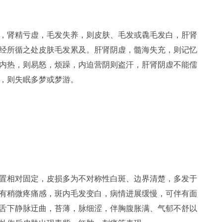
，肾精亏虚，毛发失养，则皮肤、毛发或毳毛发白，肝肾
经所循之处皮肤毛发累及。肝肾阴虚，髓海失充，则记忆
内热，则易怒，烦躁，内迫营阴则盗汗，肝肾阴虚不能儒
，则失眠多梦或梦游。
置相对固定，皮损多为不对称性白斑、边界清楚，多发于
有稍微疼痛感，斑内毛发变白，病情进展缓慢，可伴有面
舌下静脉迂曲，苔薄，脉细涩，伴胸腹胀满、气郁不舒以