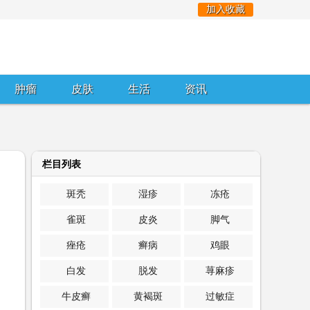
加入收藏
肿瘤
皮肤
生活
资讯
栏目列表
斑秃
湿疹
冻疮
雀斑
皮炎
脚气
痤疮
癣病
鸡眼
白发
脱发
荨麻疹
牛皮癣
黄褐斑
过敏症