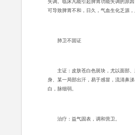
失调。临床凡能引起脾胃功能失调的原因
可导致脾胃不和，日久，气血生化乏源，
肺卫不固证
主证：皮肤苍白色斑块，尤以面部、
身、某一局部出汗，易于感冒，流清鼻涕
白，脉细弱。
治疗：益气固表，调和营卫。