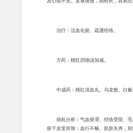
及心烦不安。发展缓慢，病程长，容易在
治疗：活血化瘀、疏通经络。
方药：桃红四物汤加减。
中成药：桃红清血丸、乌龙散、白癜
病机分析：气血瘀滞、经络受阻、毛
瘀于皮里所致；血行不畅、肌肤失养，则