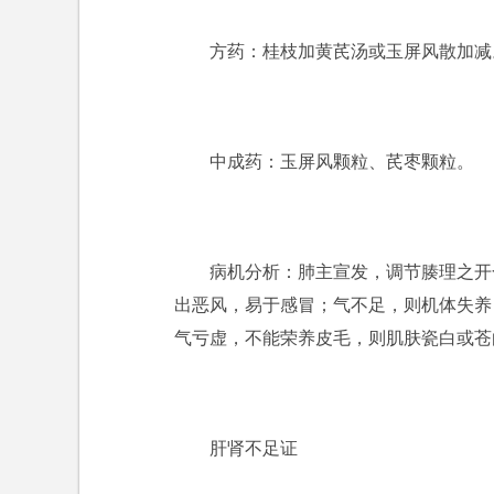
方药：桂枝加黄芪汤或玉屏风散加减
中成药：玉屏风颗粒、芪枣颗粒。
病机分析：肺主宣发，调节腠理之开
出恶风，易于感冒；气不足，则机体失养
气亏虚，不能荣养皮毛，则肌肤瓷白或苍
肝肾不足证