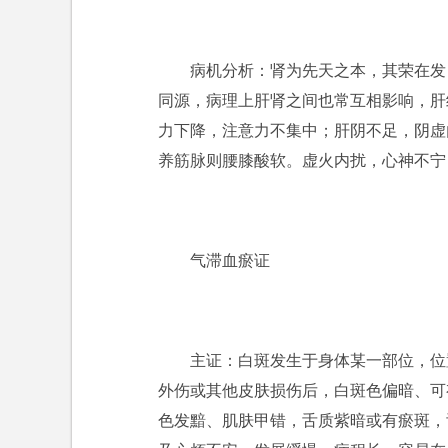
病机分析：肾为先天之本，其荣在发
同源，病理上肝肾之间也常互相影响，肝
力下降，注意力不集中；肝阴不足，阴虚
养筋脉则腰膝酸软。虚火内扰，心神不宁
气滞血瘀证
主证：白斑发生于身体某一部位，位
外伤或其他皮肤损伤后，白斑色偏暗、可
色发黯、肌肤甲错，舌质紫暗或有瘀斑，