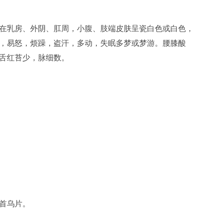
在乳房、外阴、肛周，小腹、肢端皮肤呈瓷白色或白色，
，易怒，烦躁，盗汗，多动，失眠多梦或梦游。腰膝酸
舌红苔少，脉细数。
首乌片。