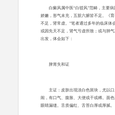
白癜风属中医“白驳风”范畴，主要
娇嫩，形气未充，五脏六腑皆不足。《育
不足，肾常虚。”笔者通过多年的临床体
或因先天不足，肾气亏虚所致；或与肺气
出发，体会如下：
脾胃失和证
主证：皮肤出现淡白色斑块，尤以口
闹，有口气、腹胀、大便或干或稀。面色
眼睛漏缝。舌质偏红、舌苔白厚或厚腻。