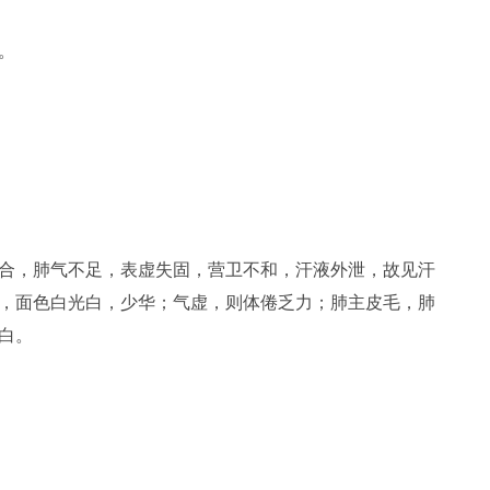
。
合，肺气不足，表虚失固，营卫不和，汗液外泄，故见汗
，面色白光白，少华；气虚，则体倦乏力；肺主皮毛，肺
白。