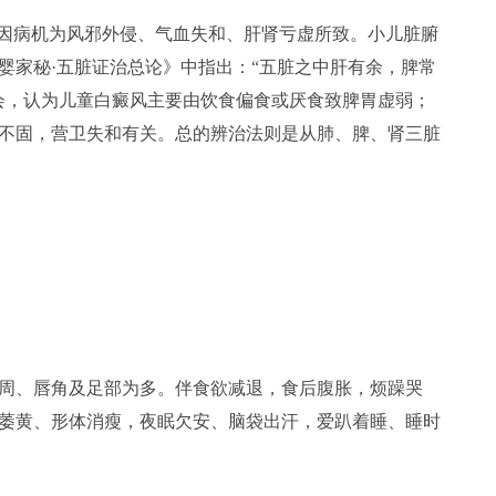
病因病机为风邪外侵、气血失和、肝肾亏虚所致。小儿脏腑
婴家秘·五脏证治总论》中指出：“五脏之中肝有余，脾常
会，认为儿童白癜风主要由饮食偏食或厌食致脾胃虚弱；
不固，营卫失和有关。总的辨治法则是从肺、脾、肾三脏
周、唇角及足部为多。伴食欲减退，食后腹胀，烦躁哭
萎黄、形体消瘦，夜眠欠安、脑袋出汗，爱趴着睡、睡时