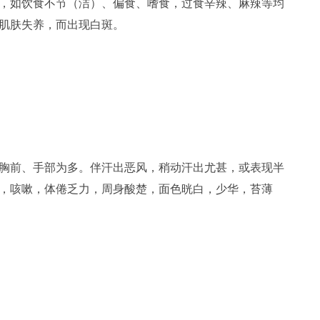
，如饮食不节（洁）、偏食、嗜食，过食辛辣、麻辣等均
肌肤失养，而出现白斑。
胸前、手部为多。伴汗出恶风，稍动汗出尤甚，或表现半
，咳嗽，体倦乏力，周身酸楚，面色晄白，少华，苔薄