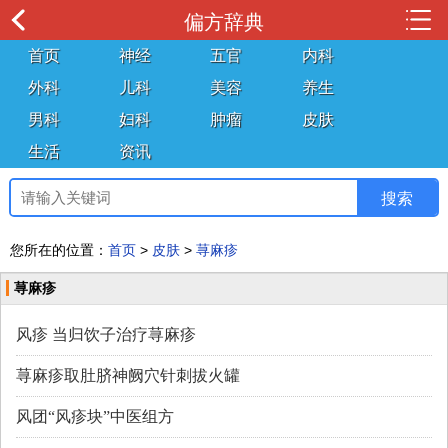
偏方辞典
首页
神经
五官
内科
外科
儿科
美容
养生
男科
妇科
肿瘤
皮肤
生活
资讯
您所在的位置：
首页
>
皮肤
>
荨麻疹
荨麻疹
风疹 当归饮子治疗荨麻疹
荨麻疹取肚脐神阙穴针刺拔火罐
风团“风疹块”中医组方