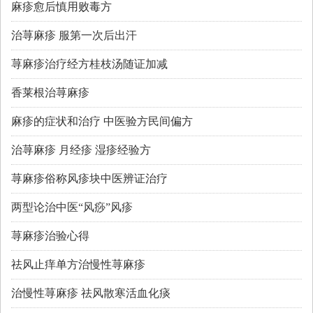
麻疹愈后慎用败毒方
治荨麻疹 服第一次后出汗
荨麻疹治疗经方桂枝汤随证加减
香莱根治荨麻疹
麻疹的症状和治疗 中医验方民间偏方
治荨麻疹 月经疹 湿疹经验方
荨麻疹俗称风疹块中医辨证治疗
两型论治中医“风痧”风疹
荨麻疹治验心得
祛风止痒单方治慢性荨麻疹
治慢性荨麻疹 祛风散寒活血化痰