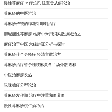
慢性荨麻疹 奇痒难忍 陈宝贵从瘀论治
荨麻疹的中医辨治
荨麻疹传统的梅花针叩刺治疗
胆碱能性荨麻疹 临床中釆用消风散加减治之
麻疹治于中医 六经辨证分析与探讨
荨麻疹伴全身瘙痒 轻清宣散治方
荨麻疹治疗暂予桂枝麻黄各半汤外散透邪
中医治麻疹发热
玫瑰糠疹分型论治
荨麻疹发作期 治疗中注重和血养血
慢性荨麻疹桃仁酒巧治