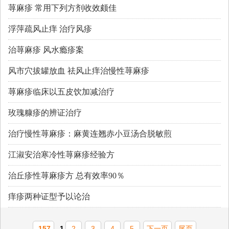
荨麻疹 常用下列方剂收效颇佳
浮萍疏风止痒 治疗风疹
治荨麻疹 风水瘾疹案
风市穴拔罐放血 祛风止痒治慢性荨麻疹
荨麻疹临床以五皮饮加减治疗
玫瑰糠疹的辨证治疗
治疗慢性荨麻疹：麻黄连翘赤小豆汤合脱敏煎
江淑安治寒冷性荨麻疹经验方
治丘疹性荨麻疹方 总有效率90％
痒疹两种证型予以论治
157
1
2
3
4
5
下一页
尾页