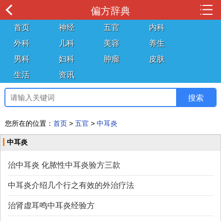
偏方辞典
首页
神经
五官
内科
外科
儿科
美容
养生
男科
妇科
肿瘤
皮肤
生活
资讯
您所在的位置：
首页
>
五官
>
中耳炎
中耳炎
治中耳炎 化脓性中耳炎验方三款
中耳炎介绍几个行之有效的外治疗法
治肾虚耳鸣中耳炎经验方