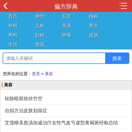
偏方辞典
首页
神经
五官
内科
外科
儿科
美容
养生
男科
妇科
肿瘤
皮肤
生活
资讯
您所在的位置：
首页
>
美容
美容
祛除暗斑按丝竹空
自拟方治皮肤划痕症
艾儒棣圣愈汤加减治疗女性气血亏虚型黄褐斑经验总结