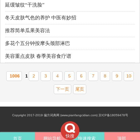
延缓皱纹“干洗脸”
冬天皮肤气色的养护 中医有妙招
推荐简单瓜果美容法
多花个五分钟按摩头颈部淋巴
美容重点皮肤 春季美容食疗谱
1006
1
2
3
4
5
6
7
8
9
10
下一页
尾页
Copyright 2017-2019 偏方词典网 (www.pianfangcidian.com) 京ICP备18059478号
快搜
首页
网站导航
快速搜索
顶部