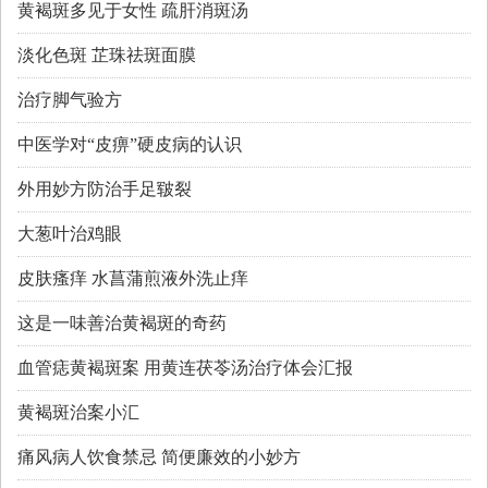
黄褐斑多见于女性 疏肝消斑汤
淡化色斑 芷珠祛斑面膜
治疗脚气验方
中医学对“皮痹”硬皮病的认识
外用妙方防治手足皲裂
大葱叶治鸡眼
皮肤瘙痒 水菖蒲煎液外洗止痒
这是一味善治黄褐斑的奇药
血管痣黄褐斑案 用黄连茯苓汤治疗体会汇报
黄褐斑治案小汇
痛风病人饮食禁忌 简便廉效的小妙方