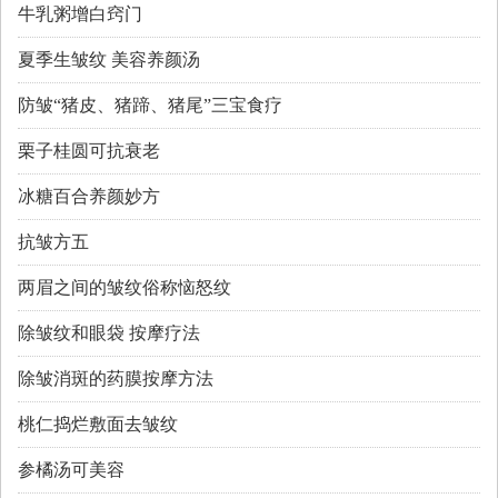
牛乳粥增白窍门
夏季生皱纹 美容养颜汤
防皱“猪皮、猪蹄、猪尾”三宝食疗
栗子桂圆可抗衰老
冰糖百合养颜妙方
抗皱方五
两眉之间的皱纹俗称恼怒纹
除皱纹和眼袋 按摩疗法
除皱消斑的药膜按摩方法
桃仁捣烂敷面去皱纹
参橘汤可美容