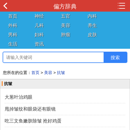
偏方辞典
首页
神经
五官
内科
外科
儿科
美容
养生
男科
妇科
肿瘤
皮肤
生活
资讯
您所在的位置：
首页
>
美容
>
抗皱
抗皱
大葱叶治鸡眼
甩掉皱纹和眼袋还有眼镜
吃三文鱼嫩肤除皱 抢好鸡蛋