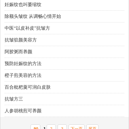
妊娠纹也叫萎缩纹
除额头皱纹 从调畅心情开始
中医“以皮补皮”抗皱方
抗皱驻颜美容方
阿胶粥而养颜
预防妊娠纹的方法
橙子煎美容的方法
百合枇杷羹可润白皮肤
抗皱方三
人参胡桃煎可养颜
90
1
2
3
下一页
尾页