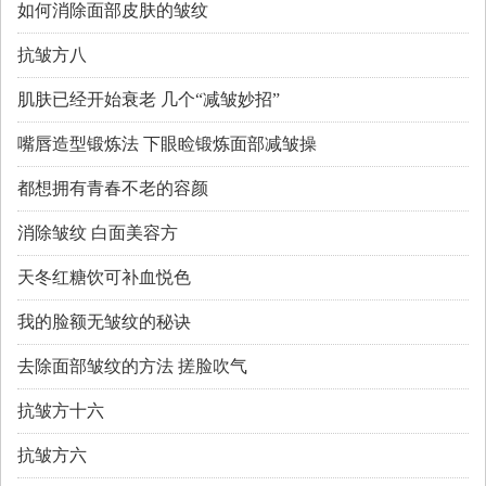
如何消除面部皮肤的皱纹
抗皱方八
肌肤已经开始衰老 几个“减皱妙招”
嘴唇造型锻炼法 下眼睑锻炼面部减皱操
都想拥有青春不老的容颜
消除皱纹 白面美容方
天冬红糖饮可补血悦色
我的脸额无皱纹的秘诀
去除面部皱纹的方法 搓脸吹气
抗皱方十六
抗皱方六