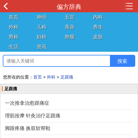
偏方辞典
首页
神经
五官
内科
外科
儿科
美容
养生
男科
妇科
肿瘤
皮肤
生活
资讯
您所在的位置：
首页
>
外科
>
足跟痛
足跟痛
一次推拿治愈跟痛症
理筋按摩 针灸治疗足跟痛
脚跟疼痛 换双软帮鞋