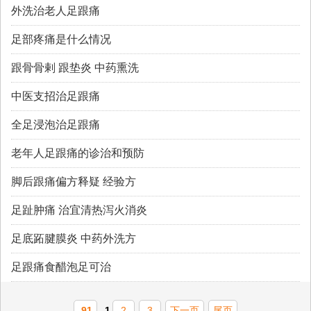
外洗治老人足跟痛
足部疼痛是什么情况
跟骨骨剌 跟垫炎 中药熏洗
中医支招治足跟痛
全足浸泡治足跟痛
老年人足跟痛的诊治和预防
脚后跟痛偏方释疑 经验方
足趾肿痛 治宜清热泻火消炎
足底跖腱膜炎 中药外洗方
足跟痛食醋泡足可治
91
1
2
3
下一页
尾页