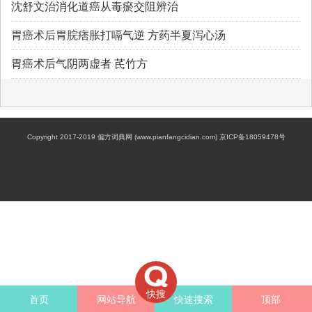
沈舒文治消化道癌从毒瘀交阻辨治
胃癌术后胃脘痞胀打嗝气逆 方药半夏泻心汤
胃癌术后气阴两虚者 芪竹方
Copyright 2017-2019 偏方词典网 (www.pianfangcidian.com) 京ICP备18059478号
快搜
首页
网站导航
快速搜索
顶部