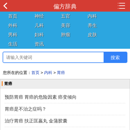
偏方辞典
首页
神经
五官
内科
外科
儿科
美容
养生
男科
妇科
肿瘤
皮肤
生活
资讯
您所在的位置：
首页
>
内科
>
胃癌
胃癌
预防胃癌 胃癌的危险因素 癌变倾向
胃癌是不治之症吗？
治疗胃癌 扶正匡羸丸 金蒲胶囊