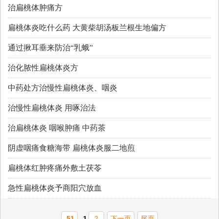
治扁桃体肿痛方
扁桃体炎吃什么药 大黄柴胡汤板兰根生地偏方
通过揪耳垂来防治“乳蛾”
治化脓性扁桃体炎方
中药处方治慢性扁桃体炎、咽炎
治慢性扁桃体炎 用啄治法
治扁桃体炎 咽喉肿痛 中药茶
阴虚咽痛食糖海带 扁桃体炎服二地煎
扁桃体红肿疼痛外敷土茯苓
急性扁桃体炎予商阳穴放血
51
1
2
下一页
尾页