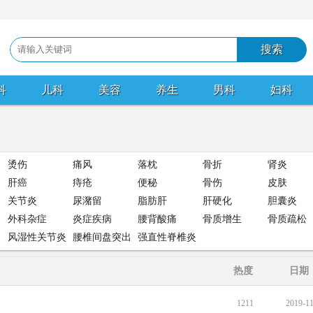
科
儿科
美容
养生
男科
妇科
烫伤
痛风
落枕
骨折
肾炎
肝癌
痔疮
便秘
骨伤
皮肤
关节炎
尿潴留
脂肪肝
肝硬化
胆囊炎
外科杂症
炎症疾病
腰背酸痛
骨质增生
骨质疏松
风湿性关节炎
腰椎间盘突出
强直性脊椎炎
热度
日期
1211
2019-1