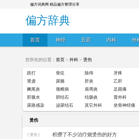
偏方词典网 精品偏方整理分享
偏方辞典
首页
神经
五官
内科
外
您所在的位置：
首页
>
外科
>
烫伤
跌打
骨症
除痔
牙疼
肾虚
尿频
肝炎
乙肝
阑尾炎
颈椎病
肩周炎
足跟痛
肝腹水
胆结石
结肠炎
普外科
尿路感染
泌尿结石
其它外科
坐骨神经痛
烫伤
积攒了不少治疗烧烫伤的好方
[ 烫伤 ]