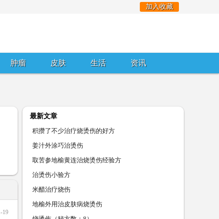
加入收藏
肿瘤
皮肤
生活
资讯
最新文章
积攒了不少治疗烧烫伤的好方
姜汁外涂巧治烫伤
取苦参地榆黄连治烧烫伤经验方
治烫伤小验方
米醋治疗烧伤
地榆外用治皮肤病烧烫伤
1-19
烧烫伤（秘方数：8）